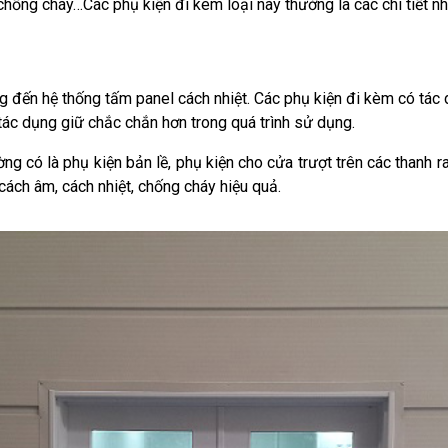
 chống cháy…Các phụ kiện đi kèm loại này thường là các chi tiết n
g đến hệ thống tấm panel cách nhiệt. Các phụ kiện đi kèm có tác 
 tác dụng giữ chắc chắn hơn trong quá trình sử dụng.
ng có là phụ kiện bản lề, phụ kiện cho cửa trượt trên các thanh 
ách âm, cách nhiệt, chống cháy hiệu quả.