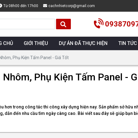
Từ 08h00 đến 17h00
cachnhietcorp@gmail.com
0938709
G CHỦ
GIỚI THIỆU
DỰ ÁN ĐÃ THỰC HIỆN
TIN TỨC
Nhôm, Phụ Kiện Tấm Panel - Giá Tốt
l Nhôm, Phụ Kiện Tấm Panel - G
u hơn trong công tác thi công xây dựng hiện nay. Sản phẩm sở hữu nhi
, dẫn đến nhu cầu tìm ngày càng cao. Bài viết sau đây sẽ giúp bạn bi