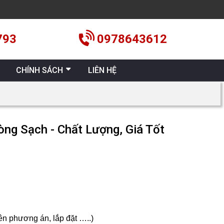
793
0978643612
CHÍNH SÁCH
LIÊN HỆ
òng Sạch - Chất Lượng, Giá Tốt
 lên phương án, lắp đặt …..)