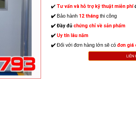
Tư vấn và hỗ trợ kỹ thuật miễn phí
✔
️
12 tháng
✔
️
Bảo hành
thi công
Đầy đủ
chứng chỉ về sản phẩm
✔
️
Uy tín lâu năm
✔
️
đơn giá 
✔
️
Đối với đơn hàng lớn sẽ có
LIÊN