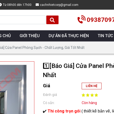
Từ 08h00 đến 17h00
cachnhietcorp@gmail.com
0938709
G CHỦ
GIỚI THIỆU
DỰ ÁN ĐÃ THỰC HIỆN
TIN TỨC
Giá] Cửa Panel Phòng Sạch - Chất Lượng, Giá Tốt Nhất
1️⃣[Báo Giá] Cửa Panel Ph
Nhất
Giá
LIÊN HỆ
Đánh giá
Có sẵn:
Còn hàng
Thi công trọn gói
✔
️
( thiết kê bản vẽ,