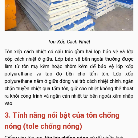
Tôn Xốp Cách Nhiệt
Tôn xốp cách nhiệt có cấu trúc gồm hai lớp bảo vệ và lớp
xốp cách nhiệt ở giữa. Lớp bảo vệ bên ngoài thường được
làm từ tôn mạ kẽm hoặc nhôm kẽm để bảo vệ lớp xốp
polyurethane và tạo độ bền cho tấm tôn. Lớp xốp
polyurethane nằm ở giữa đóng vai trò cách nhiệt chính, ngăn
chặn truyền nhiệt qua tấm tôn, giữ cho nhiệt không thể thoát
ra khỏi công trình và ngăn cản nhiệt từ bên ngoài xâm nhập
vào.
3. Tính năng nổi bật của tôn chống
nóng (tole chống nóng)
Giống như tên gọi,
tôn lợp chống nóng
có rất nhiều tính