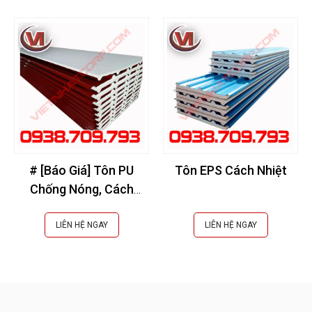
# [Báo Giá] Tôn PU
Tôn EPS Cách Nhiệt
Chống Nóng, Cách
Nhiệt, Cách Âm - Giá
Tốt
LIÊN HỆ NGAY
LIÊN HỆ NGAY