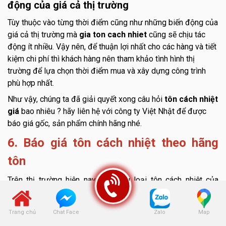
động của giá cả thị trường
Tùy thuộc vào từng thời điểm cũng như những biến động của
giá cả thị trường mà
gia ton cach nhiet
cũng sẽ chịu tác
động ít nhiều. Vậy nên, để thuận lợi nhất cho các hàng và tiết
kiệm chi phí thì khách hàng nên tham khảo tình hình thị
trường để lựa chọn thời điểm mua và xây dựng công trình
phù hợp nhất.
Như vậy, chúng ta đã giải quyết xong câu hỏi
tôn cách nhiệt
giá
bao nhiêu ? hãy liên hệ với công ty Việt Nhật để được
báo giá gốc, sản phẩm chính hãng nhé.
6. Báo giá tôn cách nhiệt theo hãng
tôn
Trên thị trường hiện nay có nhiều loại tôn cách nhiệt của
nhiều hãng khác nhau. Dưới đây là giá cả của các loại tôn
bạn có thể tham khảo
Trang chủ
Zalo
Map
Chat Face
6.1. Giá tấm cách nhiệt mái tôn Hoa Sen