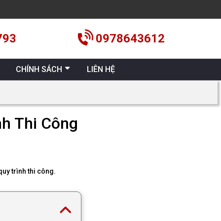
793
0978643612
CHÍNH SÁCH
LIÊN HỆ
nh Thi Công
uy trình thi công.