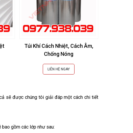
ệt
Túi Khí Cách Nhiệt, Cách Âm,
# [Báo Giá]
Chống Nóng
Cách Nhiệt
LIÊN HỆ NGAY
L
ả sẽ được chúng tôi giải đáp một cách chi tiết
ẽ bao gồm các lớp như sau: