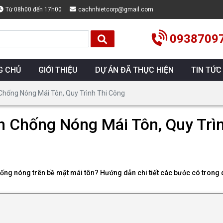
Từ 08h00 đến 17h00
cachnhietcorp@gmail.com
0938709
G CHỦ
GIỚI THIỆU
DỰ ÁN ĐÃ THỰC HIỆN
TIN TỨC
Chống Nóng Mái Tôn, Quy Trình Thi Công
n Chống Nóng Mái Tôn, Quy Trì
ng nóng trên bề mặt mái tôn? Hướng dẫn chi tiết các bước có trong q