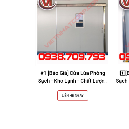
#1 [Báo Giá] Cửa Lùa Phòng
1️⃣
Sạch - Kho Lạnh - Chất Lượng
Sạch 
Cao, Giá Tốt Nhất
LIÊN HỆ NGAY