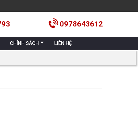
793
0978643612
CHÍNH SÁCH
LIÊN HỆ