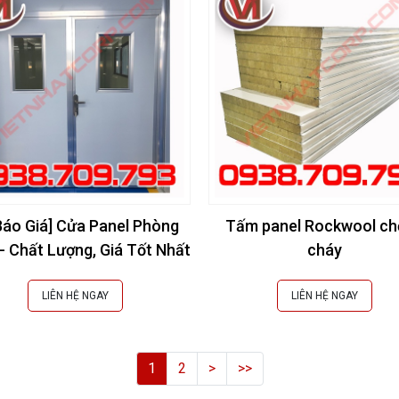
[Báo Giá] Cửa Panel Phòng
Tấm panel Rockwool ch
- Chất Lượng, Giá Tốt Nhất
cháy
LIÊN HỆ NGAY
LIÊN HỆ NGAY
1
2
>
>>