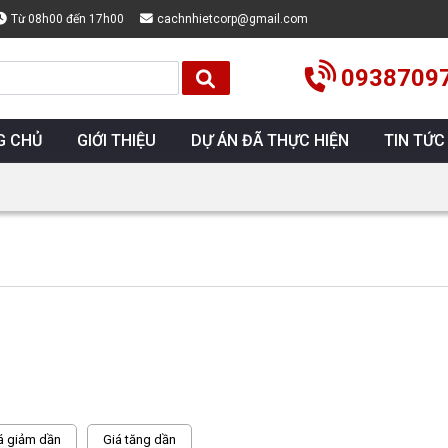
Từ 08h00 đến 17h00
cachnhietcorp@gmail.com
0938709
G CHỦ
GIỚI THIỆU
DỰ ÁN ĐÃ THỰC HIỆN
TIN TỨC
á giảm dần
Giá tăng dần