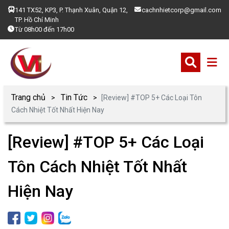
141 TX52, KP3, P. Thạnh Xuân, Quận 12,
cachnhietcorp@gmail.com
TP. Hồ Chí Minh
Từ 08h00 đến 17h00
Trang chủ
Tin Tức
[Review] #TOP 5+ Các Loại Tôn
Cách Nhiệt Tốt Nhất Hiện Nay
[Review] #TOP 5+ Các Loại
Tôn Cách Nhiệt Tốt Nhất
Hiện Nay