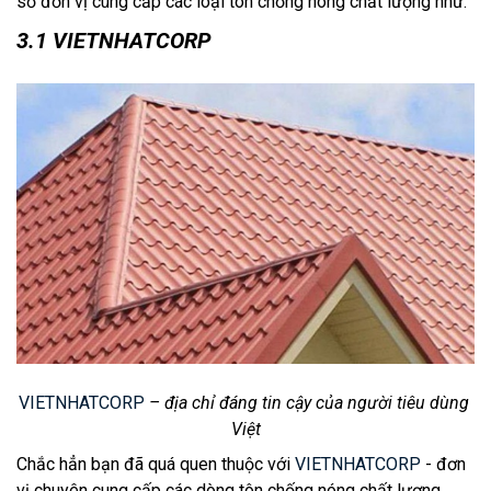
số đơn vị cùng cấp các loại tôn chống nóng chất lượng như:
3.1 VIETNHATCORP
VIETNHATCORP
 – địa chỉ đáng tin cậy của người tiêu dùng 
Việt
Chắc hẳn bạn đã quá quen thuộc với 
VIETNHATCORP
 - đơn 
vị chuyên cung cấp các dòng tôn chống nóng chất lượng 