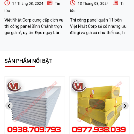
14 Tháng 08, 2024
Tin
13 Tháng 08, 2024
Tin
tức
tức
Việt Nhật Corp cung cấp dịch vụ
Thi công panel quận 11 bên
thi công panel Bình Chánh trọn
Việt Nhật Corp sẽ có những ưu
gói giá rẻ, uy tín. Đọc ngay bài
đãi gì và giá cả như thế nào, hãy
viết sau đây để biết thêm chi tiết
đọc bài viết sau đây để biết
nhé!
thêm thông tin nhé!
SẢN PHẨM NỔI BẬT