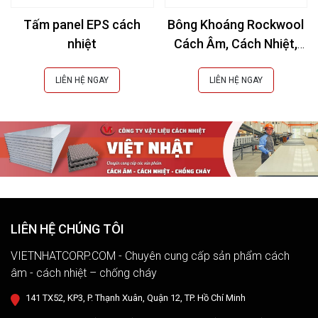
Tấm panel EPS cách
Bông Khoáng Rockwool
nhiệt
Cách Âm, Cách Nhiệt,
Chống Cháy
LIÊN HỆ NGAY
LIÊN HỆ NGAY
LIÊN HỆ CHÚNG TÔI
VIETNHATCORP.COM - Chuyên cung cấp sản phẩm cách
âm - cách nhiệt – chống cháy
141 TX52, KP3, P. Thạnh Xuân, Quận 12, TP. Hồ Chí Minh