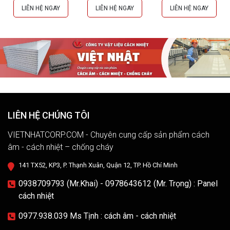
Chống Cháy
LIÊN HỆ NGAY
LIÊN HỆ NGAY
LIÊN HỆ NGAY
LIÊN HỆ CHÚNG TÔI
VIETNHATCORP.COM - Chuyên cung cấp sản phẩm cách
âm - cách nhiệt – chống cháy
141 TX52, KP3, P. Thạnh Xuân, Quận 12, TP. Hồ Chí Minh
0938709793 (Mr.Khai) - 0978643612 (Mr. Trọng) : Panel
cách nhiệt
0977.938.039 Ms Tịnh : cách âm - cách nhiệt