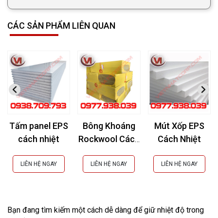
CÁC SẢN PHẨM LIÊN QUAN
Tấm panel EPS
Bông Khoáng
Mút Xốp EPS
cách nhiệt
Rockwool Cách
Cách Nhiệt
Âm, Cách Nhiệt,
Chống Cháy
LIÊN HỆ NGAY
LIÊN HỆ NGAY
LIÊN HỆ NGAY
Bạn đang tìm kiếm một cách dễ dàng để giữ nhiệt độ trong