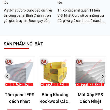
tức
tức
Việt Nhật Corp cung cấp dịch vụ
Thi công panel quận 11 bên
thi công panel Bình Chánh trọn
Việt Nhật Corp sẽ có những ưu
gói giá rẻ, uy tín. Đọc ngay bài
đãi gì và giá cả như thế nào, hãy
viết sau đây để biết thêm chi tiết
đọc bài viết sau đây để biết
nhé!
thêm thông tin nhé!
SẢN PHẨM NỔI BẬT
Tấm panel EPS
Bông Khoáng
Mút Xốp EPS
cách nhiệt
Rockwool Cách
Cách Nhiệt
Âm, Cách Nhiệt,