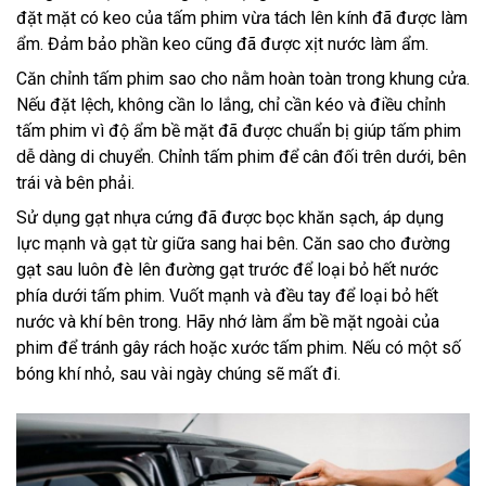
đặt mặt có keo của tấm phim vừa tách lên kính đã được làm
ẩm. Đảm bảo phần keo cũng đã được xịt nước làm ẩm.
Căn chỉnh tấm phim sao cho nằm hoàn toàn trong khung cửa.
Nếu đặt lệch, không cần lo lắng, chỉ cần kéo và điều chỉnh
tấm phim vì độ ẩm bề mặt đã được chuẩn bị giúp tấm phim
dễ dàng di chuyển. Chỉnh tấm phim để cân đối trên dưới, bên
trái và bên phải.
Sử dụng gạt nhựa cứng đã được bọc khăn sạch, áp dụng
lực mạnh và gạt từ giữa sang hai bên. Căn sao cho đường
gạt sau luôn đè lên đường gạt trước để loại bỏ hết nước
phía dưới tấm phim. Vuốt mạnh và đều tay để loại bỏ hết
nước và khí bên trong. Hãy nhớ làm ẩm bề mặt ngoài của
phim để tránh gây rách hoặc xước tấm phim. Nếu có một số
bóng khí nhỏ, sau vài ngày chúng sẽ mất đi.