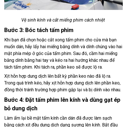
Vệ sinh kính và cắt miếng phim cách nhiệt
Bước 3: Bóc tách tấm phim
Khi bạn đã chọn hoặc cắt xong tấm phim cho cửa mà bạn
muốn dán, hãy lấy hai miếng băng dính và dính chúng vào hai
mặt phía mép ở góc của tấm phim. Sau đó, cầm hai miếng
băng dính bằng hai tay và kéo ra hai hướng khác nhau để
tách tấm phim. Khi tách ra, phần keo sẽ được lộ ra.
Xịt hỗn hợp dung dịch lên bất kỳ phần keo nào đã lộ ra.
Trong quá trình kéo, hãy xịt hỗn hợp dung dịch lên phần keo,
đồng thời tránh trường hợp phim gập lại và bị dính vào nhau.
Bước 4: Đặt tấm phim lên kính và dùng gạt ép
bỏ dung dịch
Làm ẩm lại bề mặt tấm kính cần dán đã được làm sạch
bằng cách xịt đều dung dịch dạng sương lên kính. Bắt đầu