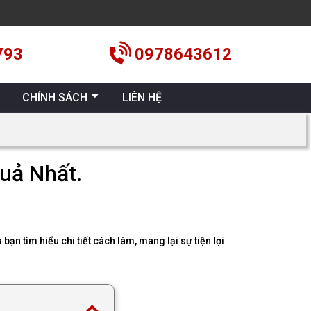
793
0978643612
CHÍNH SÁCH
LIÊN HỆ
uả Nhất.
n tìm hiểu chi tiết cách làm, mang lại sự tiện lợi