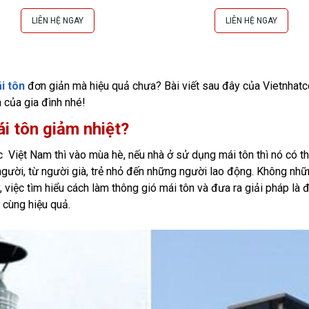
LIÊN HỆ NGAY
LIÊN HỆ NGAY
i tôn
đơn giản mà hiệu quả chưa? Bài viết sau đây của Vietnhatco
à của gia đình nhé!
ái tôn giảm nhiệt?
c Việt Nam thì vào mùa hè, nếu nhà ở sử dụng mái tôn thì nó có th
gười, từ người già, trẻ nhỏ đến những người lao động. Không nh
việc tìm hiểu cách làm thông gió mái tôn và đưa ra giải pháp là đi
ô cùng hiệu quả.