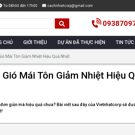
Từ 08h00 đến 17h00
cachnhietcorp@gmail.com
0938709
G CHỦ
GIỚI THIỆU
DỰ ÁN ĐÃ THỰC HIỆN
TIN TỨC
ó Mái Tôn Giảm Nhiệt Hiệu Quả Nhất.
Gió Mái Tôn Giảm Nhiệt Hiệu Q
ơn giản mà hiệu quả chưa? Bài viết sau đây của Vietnhatcorp sẽ đưa bạ
é!