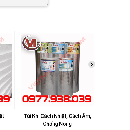
ệt
Túi Khí Cách Nhiệt, Cách Âm,
# [Báo Giá]
Chống Nóng
Cách Nhiệt