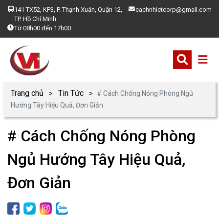
141 TX52, KP3, P. Thạnh Xuân, Quận 12,
cachnhietcorp@gmail.com
TP. Hồ Chí Minh
Từ 08h00 đến 17h00
Trang chủ
Tin Tức
# Cách Chống Nóng Phòng Ngủ
Hướng Tây Hiệu Quả, Đơn Giản
# Cách Chống Nóng Phòng
Ngủ Hướng Tây Hiệu Quả,
Đơn Giản