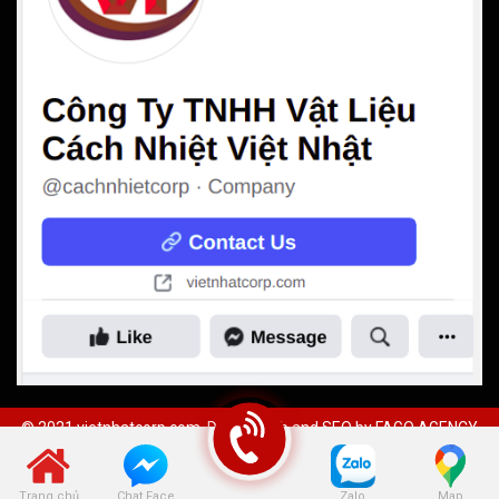
© 2021 vietnhatcorp.com. Design web and SEO by
FAGO AGENCY
Trang chủ
Zalo
Map
Chat Face