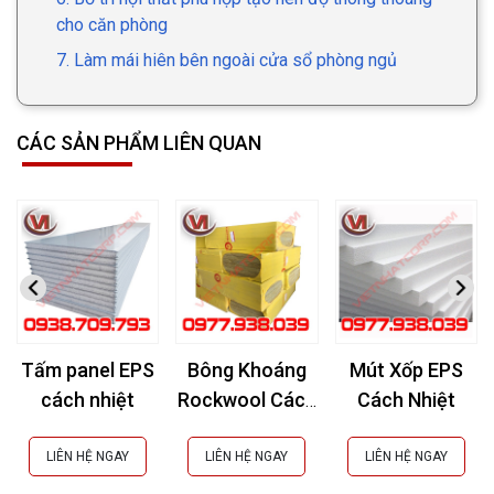
cho căn phòng
7. Làm mái hiên bên ngoài cửa sổ phòng ngủ
CÁC SẢN PHẨM LIÊN QUAN
Tấm panel EPS
Bông Khoáng
Mút Xốp EPS
cách nhiệt
Rockwool Cách
Cách Nhiệt
Âm, Cách Nhiệt,
Chống Cháy
LIÊN HỆ NGAY
LIÊN HỆ NGAY
LIÊN HỆ NGAY