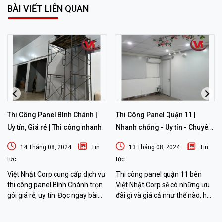
BÀI VIẾT LIÊN QUAN
Thi Công Panel Bình Chánh |
Thi Công Panel Quận 11 |
Uy tín, Giá rẻ | Thi công nhanh
Nhanh chóng - Uy tín - Chuyên
nghiệp
14 Tháng 08, 2024
Tin
13 Tháng 08, 2024
Tin
tức
tức
Việt Nhật Corp cung cấp dịch vụ
Thi công panel quận 11 bên
thi công panel Bình Chánh trọn
Việt Nhật Corp sẽ có những ưu
gói giá rẻ, uy tín. Đọc ngay bài
đãi gì và giá cả như thế nào, hãy
viết sau đây để biết thêm chi tiết
đọc bài viết sau đây để biết
nhé!
thêm thông tin nhé!