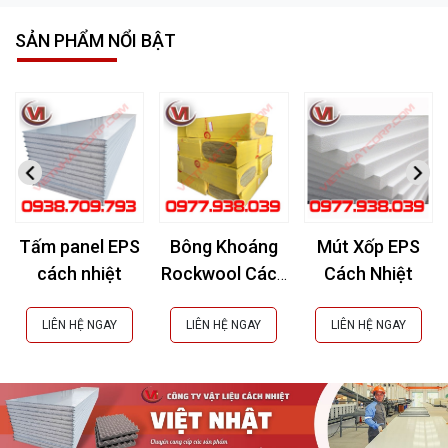
SẢN PHẨM NỔI BẬT
Tấm panel EPS
Bông Khoáng
Mút Xốp EPS
cách nhiệt
Rockwool Cách
Cách Nhiệt
Âm, Cách Nhiệt,
Chống Cháy
LIÊN HỆ NGAY
LIÊN HỆ NGAY
LIÊN HỆ NGAY