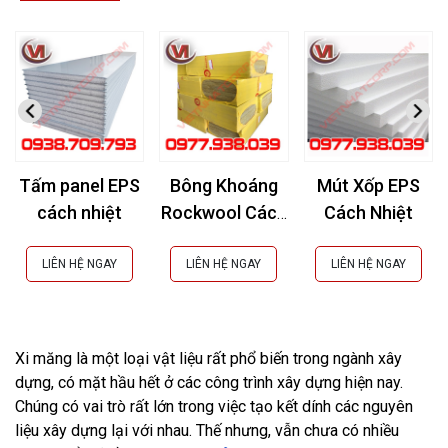
Tấm panel EPS
Bông Khoáng
Mút Xốp EPS
cách nhiệt
Rockwool Cách
Cách Nhiệt
Âm, Cách Nhiệt,
Chống Cháy
LIÊN HỆ NGAY
LIÊN HỆ NGAY
LIÊN HỆ NGAY
Xi măng là một loại vật liệu rất phổ biến trong ngành xây
dựng, có mặt hầu hết ở các công trình xây dựng hiện nay.
Chúng có vai trò rất lớn trong việc tạo kết dính các nguyên
liệu xây dựng lại với nhau. Thế nhưng, vẫn chưa có nhiều