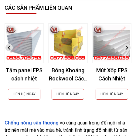
CÁC SẢN PHẨM LIÊN QUAN
Tấm panel EPS
Bông Khoáng
Mút Xốp EPS
cách nhiệt
Rockwool Cách
Cách Nhiệt
Âm, Cách Nhiệt,
Chống Cháy
LIÊN HỆ NGAY
LIÊN HỆ NGAY
LIÊN HỆ NGAY
Chống nóng sân thượng
vô cùng quan trọng để ngôi nhà
trở nên mát mẻ vào mùa hè, tránh tình trạng đổ nhiệt từ sân