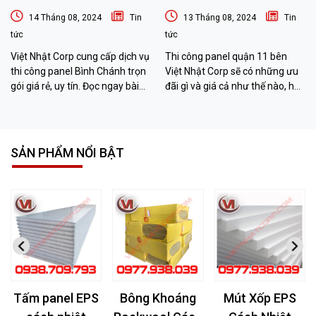
nghiệp
14 Tháng 08, 2024
Tin
13 Tháng 08, 2024
Tin
tức
tức
Việt Nhật Corp cung cấp dịch vụ
Thi công panel quận 11 bên
thi công panel Bình Chánh trọn
Việt Nhật Corp sẽ có những ưu
gói giá rẻ, uy tín. Đọc ngay bài
đãi gì và giá cả như thế nào, hãy
viết sau đây để biết thêm chi tiết
đọc bài viết sau đây để biết
nhé!
thêm thông tin nhé!
SẢN PHẨM NỔI BẬT
Tấm panel EPS
Bông Khoáng
Mút Xốp EPS