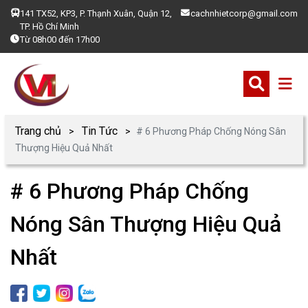
141 TX52, KP3, P. Thạnh Xuân, Quận 12,
cachnhietcorp@gmail.com
TP. Hồ Chí Minh
Từ 08h00 đến 17h00
Trang chủ
Tin Tức
# 6 Phương Pháp Chống Nóng Sân
Thượng Hiệu Quả Nhất
# 6 Phương Pháp Chống
Nóng Sân Thượng Hiệu Quả
Nhất