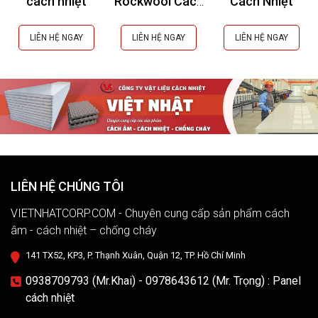
cách nhiệt
Rockwool Cách
Cách Nhiệt
Âm, Cách Nhiệt,
Chống Cháy
LIÊN HỆ NGAY
LIÊN HỆ NGAY
LIÊN HỆ NGAY
LIÊN HỆ CHÚNG TÔI
VIETNHATCORP.COM - Chuyên cung cấp sản phẩm cách
âm - cách nhiệt – chống cháy
141 TX52, KP3, P. Thạnh Xuân, Quận 12, TP. Hồ Chí Minh
0938709793 (Mr.Khai) - 0978643612 (Mr. Trọng) : Panel
cách nhiệt