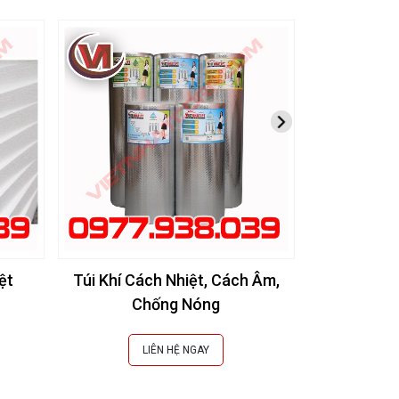
ệt
Túi Khí Cách Nhiệt, Cách Âm,
# [Báo Giá]
Chống Nóng
Cách Nhiệt
LIÊN HỆ NGAY
L