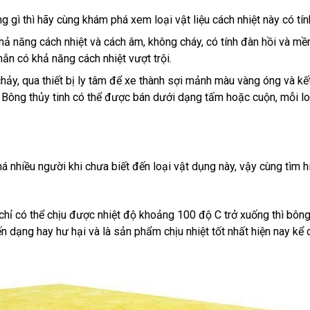
g gì thì hãy cùng khám phá xem loại vật liệu cách nhiệt này có tín
khả năng cách nhiệt và cách âm, không cháy, có tính đàn hồi và m
ắn có khả năng cách nhiệt vượt trội.
ảy, qua thiết bị ly tâm để xe thành sợi mảnh màu vàng óng và kết 
. Bông thủy tinh có thể được bán dưới dạng tấm hoặc cuộn, mỗi lo
há nhiều người khi chưa biết đến loại vật dụng này, vậy cùng tìm 
chỉ có thể chịu được nhiệt độ khoảng 100 độ C trở xuống thì bông 
ến dạng hay hư hại và là sản phẩm chịu nhiệt tốt nhất hiện nay kể