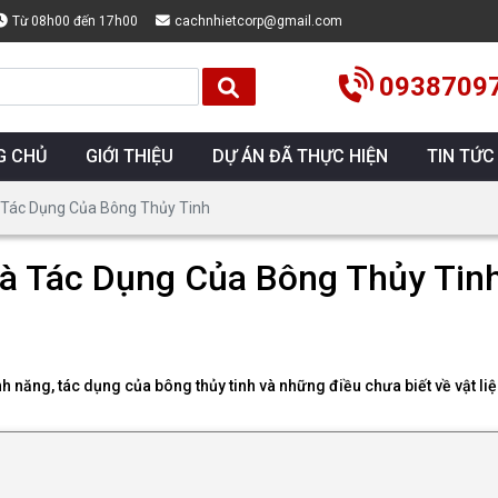
Từ 08h00 đến 17h00
cachnhietcorp@gmail.com
0938709
G CHỦ
GIỚI THIỆU
DỰ ÁN ĐÃ THỰC HIỆN
TIN TỨC
 Tác Dụng Của Bông Thủy Tinh
à Tác Dụng Của Bông Thủy Tin
ính năng, tác dụng của bông thủy tinh và những điều chưa biết về vật l