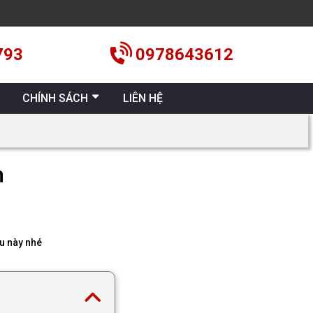
793
0978643612
CHÍNH SÁCH
LIÊN HỆ
h
iệu này nhé