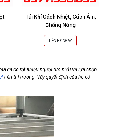
ệt
Túi Khí Cách Nhiệt, Cách Âm,
# [Báo Giá]
Chống Nóng
Cách Nhiệt
LIÊN HỆ NGAY
L
mà đã có rất nhiều người tìm hiểu và lựa chọn. 
el
 trên thị trường. Vậy quyết định của họ có 