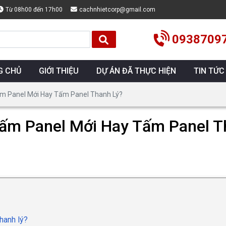
Từ 08h00 đến 17h00
cachnhietcorp@gmail.com
0938709
G CHỦ
GIỚI THIỆU
DỰ ÁN ĐÃ THỰC HIỆN
TIN TỨC
m Panel Mới Hay Tấm Panel Thanh Lý?
Tấm Panel Mới Hay Tấm Panel T
hanh lý?