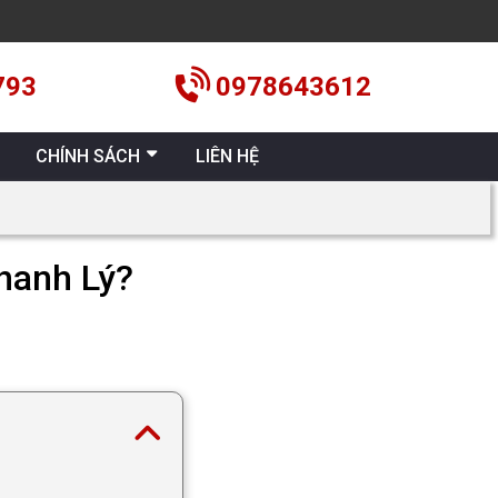
793
0978643612
CHÍNH SÁCH
LIÊN HỆ
hanh Lý?