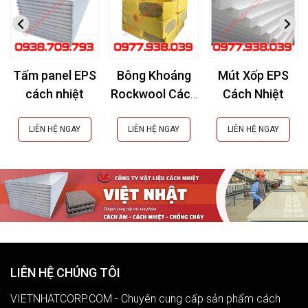
Tấm panel EPS
Bông Khoáng
Mút Xốp EPS
cách nhiệt
Rockwool Cách
Cách Nhiệt
Âm, Cách Nhiệt,
Chống Cháy
LIÊN HỆ NGAY
LIÊN HỆ NGAY
LIÊN HỆ NGAY
LIÊN HỆ CHÚNG TÔI
VIETNHATCORP.COM - Chuyên cung cấp sản phẩm cách