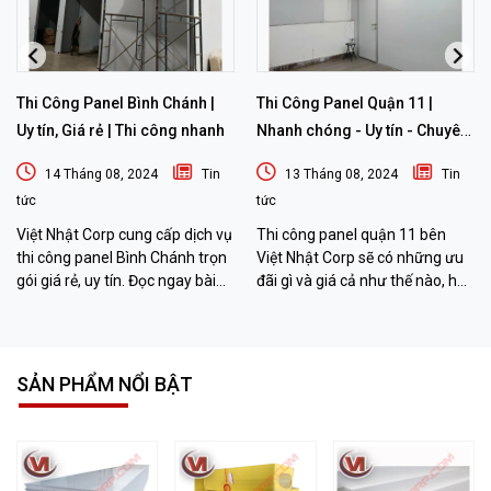
Thi Công Panel Bình Chánh |
Thi Công Panel Quận 11 |
Uy tín, Giá rẻ | Thi công nhanh
Nhanh chóng - Uy tín - Chuyên
nghiệp
14 Tháng 08, 2024
Tin
13 Tháng 08, 2024
Tin
tức
tức
Việt Nhật Corp cung cấp dịch vụ
Thi công panel quận 11 bên
thi công panel Bình Chánh trọn
Việt Nhật Corp sẽ có những ưu
gói giá rẻ, uy tín. Đọc ngay bài
đãi gì và giá cả như thế nào, hãy
viết sau đây để biết thêm chi tiết
đọc bài viết sau đây để biết
nhé!
thêm thông tin nhé!
SẢN PHẨM NỔI BẬT