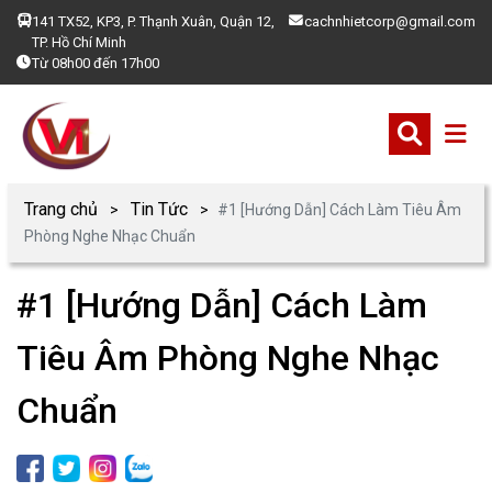
141 TX52, KP3, P. Thạnh Xuân, Quận 12,
cachnhietcorp@gmail.com
TP. Hồ Chí Minh
Từ 08h00 đến 17h00
Trang chủ
Tin Tức
#1 [Hướng Dẫn] Cách Làm Tiêu Âm
Phòng Nghe Nhạc Chuẩn
#1 [Hướng Dẫn] Cách Làm
Tiêu Âm Phòng Nghe Nhạc
Chuẩn