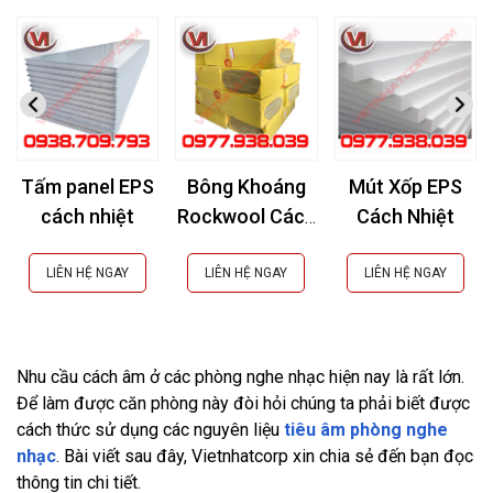
Tấm panel EPS
Bông Khoáng
Mút Xốp EPS
cách nhiệt
Rockwool Cách
Cách Nhiệt
Âm, Cách Nhiệt,
Chống Cháy
LIÊN HỆ NGAY
LIÊN HỆ NGAY
LIÊN HỆ NGAY
Nhu cầu cách âm ở các phòng nghe nhạc hiện nay là rất lớn.
Để làm được căn phòng này đòi hỏi chúng ta phải biết được
cách thức sử dụng các nguyên liệu
tiêu âm phòng nghe
nhạc
. Bài viết sau đây, Vietnhatcorp xin chia sẻ đến bạn đọc
thông tin chi tiết.