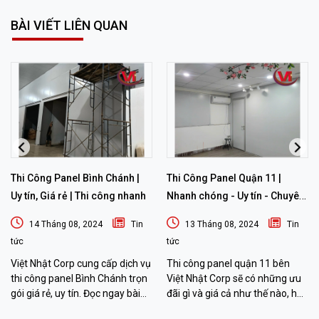
BÀI VIẾT LIÊN QUAN
Thi Công Panel Bình Chánh |
Thi Công Panel Quận 11 |
Uy tín, Giá rẻ | Thi công nhanh
Nhanh chóng - Uy tín - Chuyên
nghiệp
14 Tháng 08, 2024
Tin
13 Tháng 08, 2024
Tin
tức
tức
Việt Nhật Corp cung cấp dịch vụ
Thi công panel quận 11 bên
thi công panel Bình Chánh trọn
Việt Nhật Corp sẽ có những ưu
gói giá rẻ, uy tín. Đọc ngay bài
đãi gì và giá cả như thế nào, hãy
viết sau đây để biết thêm chi tiết
đọc bài viết sau đây để biết