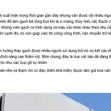
i xuất hiện trong thời gian gần đây nhưng vẫn được rất nhiều ng
chính để làm gạch bê tông bọt khí là xi măng, thủy tinh, cát, thạc
nh những viên gạch có hình dạng và màu sắc khác nhau theo nhu c
Bên cạnh đó, nó còn giúp việc thi công công trình, vận chuyển trở 
làm tường thay gạch được nhiều người sử dụng bởi nó có kết cấu
ích nâng cao thẩm mỹ. Nhìn chung, đây là loại vật liệu dễ dàng th
ớc như các loại gỗ tự nhiên.
a nên nhẹ và thậm chí có đặc điểm khá mềm, được làm giả hoa văn