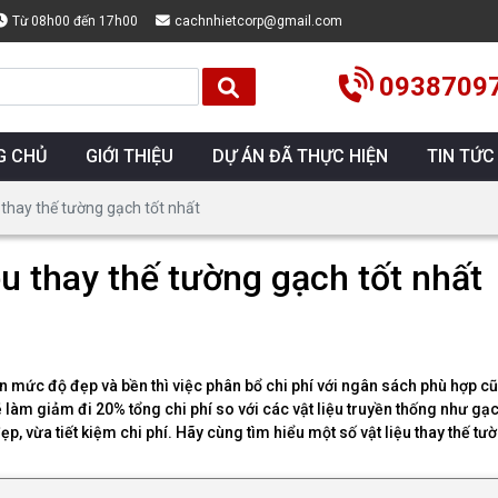
Từ 08h00 đến 17h00
cachnhietcorp@gmail.com
0938709
G CHỦ
GIỚI THIỆU
DỰ ÁN ĐÃ THỰC HIỆN
TIN TỨC
 thay thế tường gạch tốt nhất
ệu thay thế tường gạch tốt nhất
n mức độ đẹp và bền thì việc phân bổ chi phí với ngân sách phù hợp cũ
 làm giảm đi 20% tổng chi phí so với các vật liệu truyền thống như gạch
p, vừa tiết kiệm chi phí. Hãy cùng tìm hiểu một số vật liệu thay thế tư