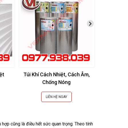
ệt
Túi Khí Cách Nhiệt, Cách Âm,
# [Báo Giá]
Chống Nóng
Cách Nhiệt
LIÊN HỆ NGAY
L
 hợp cũng là điều hết sức quan trọng. Theo tính