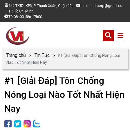
141 TX52, KP3, P. Thạnh Xuân, Quận 12,
cachnhietcorp@gmail.com
TP. Hồ Chí Minh
Từ 08h00 đến 17h00
Trang chủ
Tin Tức
#1 [Giải Đáp] Tôn Chống Nóng Loại
Nào Tốt Nhất Hiện Nay
#1 [Giải Đáp] Tôn Chống
Nóng Loại Nào Tốt Nhất Hiện
Nay