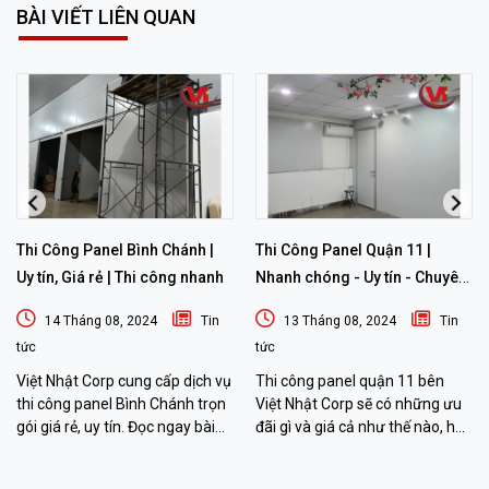
BÀI VIẾT LIÊN QUAN
Thi Công Panel Bình Chánh |
Thi Công Panel Quận 11 |
Uy tín, Giá rẻ | Thi công nhanh
Nhanh chóng - Uy tín - Chuyên
nghiệp
14 Tháng 08, 2024
Tin
13 Tháng 08, 2024
Tin
tức
tức
Việt Nhật Corp cung cấp dịch vụ
Thi công panel quận 11 bên
thi công panel Bình Chánh trọn
Việt Nhật Corp sẽ có những ưu
gói giá rẻ, uy tín. Đọc ngay bài
đãi gì và giá cả như thế nào, hãy
viết sau đây để biết thêm chi tiết
đọc bài viết sau đây để biết
nhé!
thêm thông tin nhé!