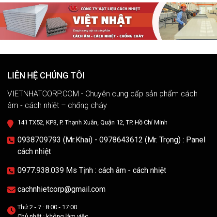
LIÊN HỆ CHÚNG TÔI
VIETNHATCORP.COM - Chuyên cung cấp sản phẩm cách
âm - cách nhiệt – chống cháy
141 TX52, KP3, P. Thạnh Xuân, Quận 12, TP. Hồ Chí Minh
0938709793 (Mr.Khai) - 0978643612 (Mr. Trọng) : Panel
cách nhiệt
0977.938.039 Ms Tịnh : cách âm - cách nhiệt
cachnhietcorp@gmail.com
Thứ 2 - 7 : 8:00 - 17:00
Chủ nhật : không làm việc